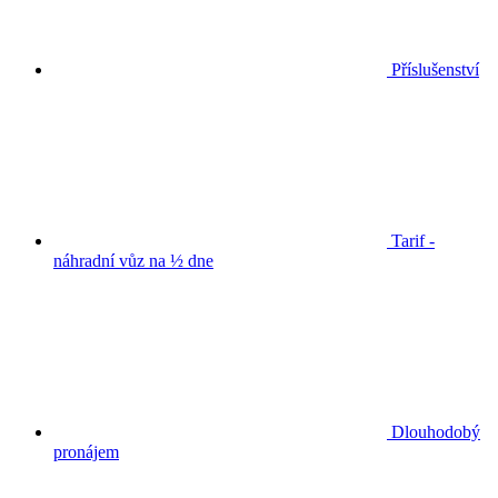
Příslušenství
Tarif -
náhradní vůz na ½ dne
Dlouhodobý
pronájem