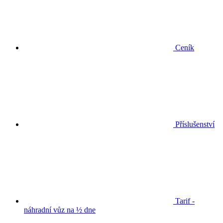
Ceník
Příslušenství
Tarif -
náhradní vůz na ½ dne