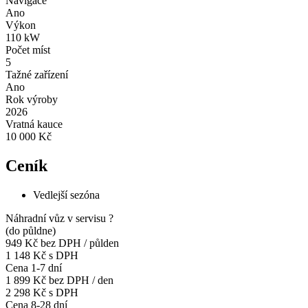
Navigace
Ano
Výkon
110 kW
Počet míst
5
Tažné zařízení
Ano
Rok výroby
2026
Vratná kauce
10 000 Kč
Ceník
Vedlejší sezóna
Náhradní vůz v servisu
?
(do půldne)
949 Kč
bez DPH / půlden
1 148 Kč s DPH
Cena 1-7 dní
1 899 Kč
bez DPH / den
2 298 Kč s DPH
Cena 8-28 dní