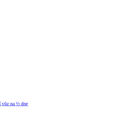
í vůz na ½ dne