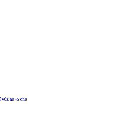
í vůz na ½ dne