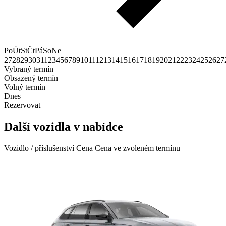
Po
Út
St
Čt
Pá
So
Ne
27
28
29
30
31
1
2
3
4
5
6
7
8
9
10
11
12
13
14
15
16
17
18
19
20
21
22
23
24
25
26
27
Vybraný termín
Obsazený termín
Volný termín
Dnes
Rezervovat
Další vozidla v nabídce
Vozidlo / příslušenství
Cena
Cena ve zvoleném termínu