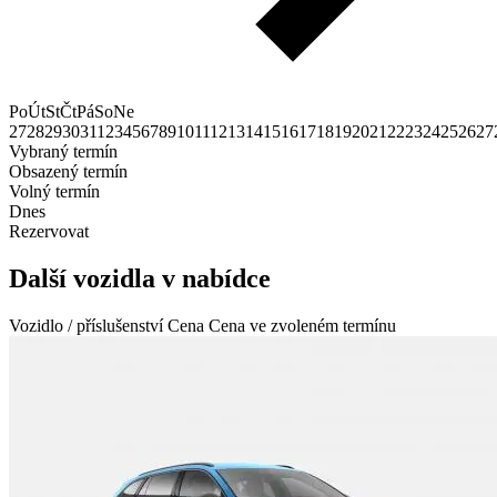
Po
Út
St
Čt
Pá
So
Ne
27
28
29
30
31
1
2
3
4
5
6
7
8
9
10
11
12
13
14
15
16
17
18
19
20
21
22
23
24
25
26
27
Vybraný termín
Obsazený termín
Volný termín
Dnes
Rezervovat
Další vozidla v nabídce
Vozidlo / příslušenství
Cena
Cena ve zvoleném termínu