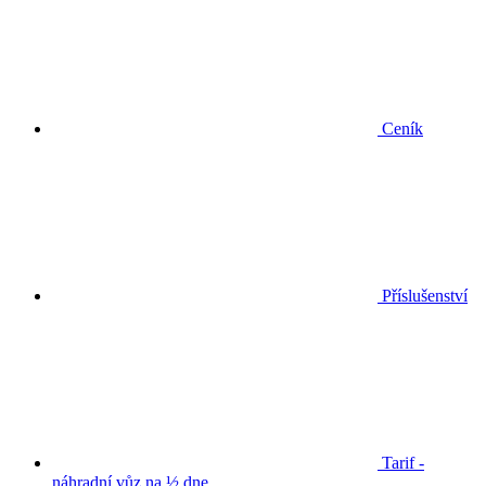
Ceník
Příslušenství
Tarif -
náhradní vůz na ½ dne