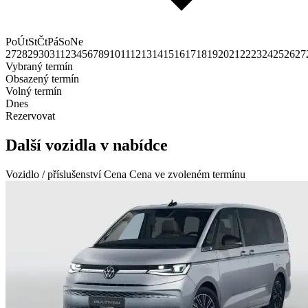
Po
Út
St
Čt
Pá
So
Ne
27
28
29
30
31
1
2
3
4
5
6
7
8
9
10
11
12
13
14
15
16
17
18
19
20
21
22
23
24
25
26
27
Vybraný termín
Obsazený termín
Volný termín
Dnes
Rezervovat
Další vozidla v nabídce
Vozidlo / příslušenství
Cena
Cena ve zvoleném termínu