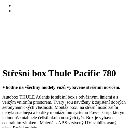
Střešní box Thule Pacific 780
Vhodné na všechny modely vozů vybavené střešním nosičem.
Autobox THULE Atlantis je střešní box s odvážnými liniemi a s
velkým vnitřním prostorem. Tvary jsou navrženy k zajištění dobrých
aerodynamických vlastností. Montáž boxu na střešní nosič zatím
nebyla snadnější a to díky montážnímu systému Power-Grip, kterým
jednoduše utáhnete čelisti okolo nosných tyčí. Box je vybaven
centrálním zámkem. Materiál - ABS vrstvený UV stabilizovaný
plast. Boční otvírání.