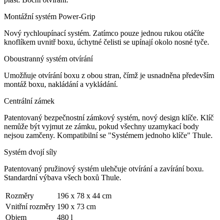
Montážní systém Power-Grip
Nový rychloupínací systém. Zatímco pouze jednou rukou otáčíte
knoflíkem uvnitř boxu, úchytné čelisti se upínají okolo nosné tyče.
Oboustranný systém otvírání
Umožňuje otvírání boxu z obou stran, čímž je usnadněna především
montáž boxu, nakládání a vykládání.
Centrální zámek
Patentovaný bezpečnostní zámkový systém, nový design klíče. Klíč
nemůže být vyjmut ze zámku, pokud všechny uzamykací body
nejsou zamčeny. Kompatibilní se "Systémem jednoho klíče" Thule.
Systém dvojí síly
Patentovaný pružinový systém ulehčuje otvírání a zavírání boxu.
Standardní výbava všech boxů Thule.
Rozměry
196 x 78 x 44
cm
Vnitřní rozměry
190 x 73
cm
Objem
480
l