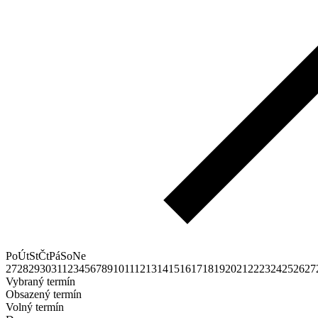
Po
Út
St
Čt
Pá
So
Ne
27
28
29
30
31
1
2
3
4
5
6
7
8
9
10
11
12
13
14
15
16
17
18
19
20
21
22
23
24
25
26
27
Vybraný termín
Obsazený termín
Volný termín