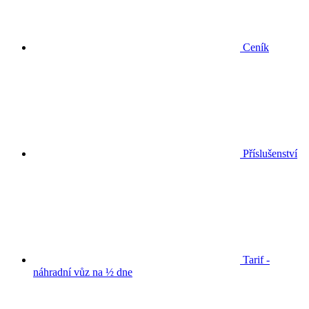
Ceník
Příslušenství
Tarif -
náhradní vůz na ½ dne