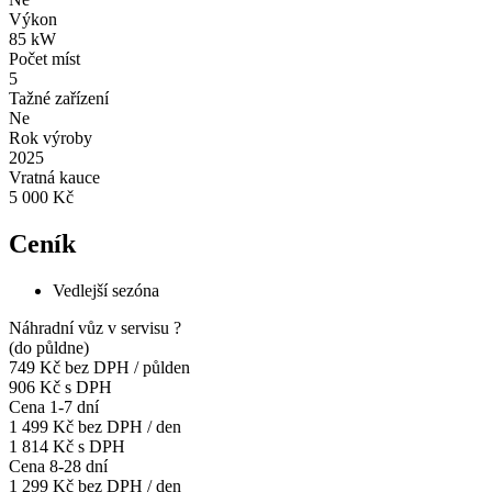
Výkon
85 kW
Počet míst
5
Tažné zařízení
Ne
Rok výroby
2025
Vratná kauce
5 000 Kč
Ceník
Vedlejší sezóna
Náhradní vůz v servisu
?
(do půldne)
749 Kč
bez DPH / půlden
906 Kč s DPH
Cena 1-7 dní
1 499 Kč
bez DPH / den
1 814 Kč s DPH
Cena 8-28 dní
1 299 Kč
bez DPH / den