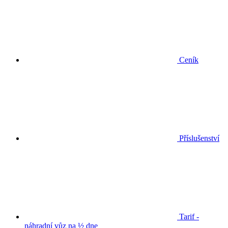
Ceník
Příslušenství
Tarif -
náhradní vůz na ½ dne