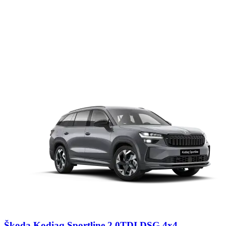
Škoda Kodiaq Sportline 2,0TDI DSG 4x4