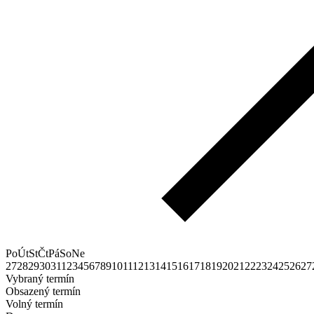
Po
Út
St
Čt
Pá
So
Ne
27
28
29
30
31
1
2
3
4
5
6
7
8
9
10
11
12
13
14
15
16
17
18
19
20
21
22
23
24
25
26
27
Vybraný termín
Obsazený termín
Volný termín