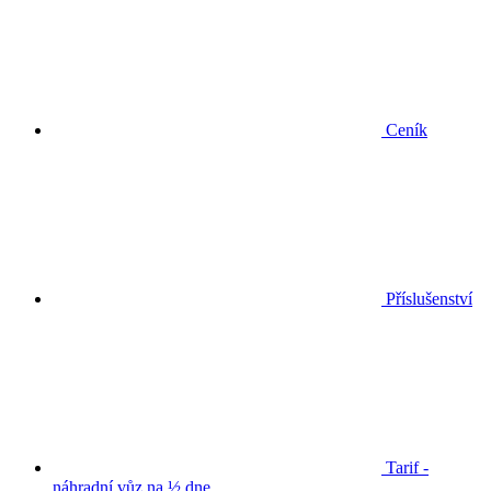
Ceník
Příslušenství
Tarif -
náhradní vůz na ½ dne