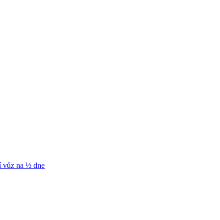
í vůz na ½ dne