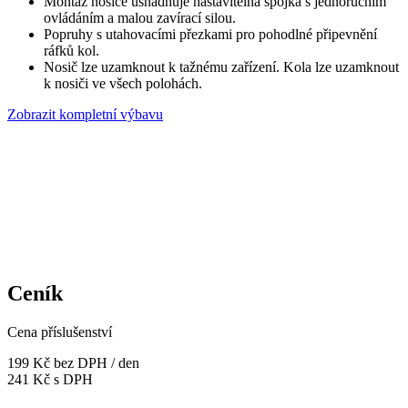
Montáž nosiče usnadňuje nastavitelná spojka s jednoručním
ovládáním a malou zavírací silou.
Popruhy s utahovacími přezkami pro pohodlné připevnění
ráfků kol.
Nosič lze uzamknout k tažnému zařízení. Kola lze uzamknout
k nosiči ve všech polohách.
Zobrazit kompletní výbavu
Ceník
Cena příslušenství
199 Kč
bez DPH / den
241 Kč s DPH