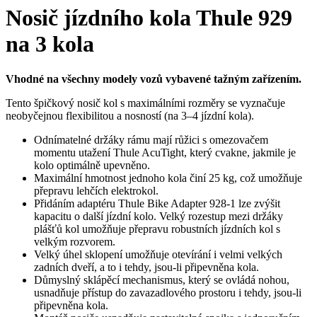
Nosič jízdního kola Thule 929
na 3 kola
Vhodné na všechny modely vozů vybavené tažným zařízením.
Tento špičkový nosič kol s maximálními rozměry se vyznačuje
neobyčejnou flexibilitou a nosností (na 3–4 jízdní kola).
Odnímatelné držáky rámu mají růžici s omezovačem
momentu utažení Thule AcuTight, který cvakne, jakmile je
kolo optimálně upevněno.
Maximální hmotnost jednoho kola činí 25 kg, což umožňuje
přepravu lehčích elektrokol.
Přidáním adaptéru Thule Bike Adapter 928-1 lze zvýšit
kapacitu o další jízdní kolo. Velký rozestup mezi držáky
plášťů kol umožňuje přepravu robustních jízdních kol s
velkým rozvorem.
Velký úhel sklopení umožňuje otevírání i velmi velkých
zadních dveří, a to i tehdy, jsou-li připevněna kola.
Důmyslný sklápěcí mechanismus, který se ovládá nohou,
usnadňuje přístup do zavazadlového prostoru i tehdy, jsou-li
připevněna kola.