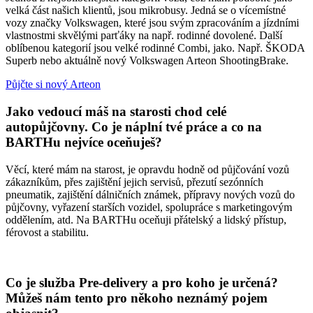
velká část našich klientů, jsou mikrobusy. Jedná se o vícemístné
vozy značky Volkswagen, které jsou svým zpracováním a jízdními
vlastnostmi skvělými parťáky na např. rodinné dovolené. Další
oblíbenou kategorií jsou velké rodinné Combi, jako. Např. ŠKODA
Superb nebo aktuálně nový Volkswagen Arteon ShootingBrake.
Půjčte si nový Arteon
Jako vedoucí máš na starosti chod celé
autopůjčovny. Co je náplní tvé práce a co na
BARTHu nejvíce oceňuješ?
Věcí, které mám na starost, je opravdu hodně od půjčování vozů
zákazníkům, přes zajištění jejich servisů, přezutí sezónních
pneumatik, zajištění dálničních známek, přípravy nových vozů do
půjčovny, vyřazení starších vozidel, spolupráce s marketingovým
oddělením, atd. Na BARTHu oceňuji přátelský a lidský přístup,
férovost a stabilitu.
Co je služba Pre-delivery a pro koho je určená?
Můžeš nám tento pro někoho neznámý pojem