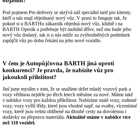
objasnit?
Pod pojmem Pre-delivery se skrývá náš speciální tarif pro klienty,
kteří u nás mají objednaný nový vůz. V praxi to funguje tak, že
pokud si u BARTHu zákazník objedná nový vůz, klidně i na
BARTH Operák a potřebuje být mobilní dříve, než mu bude jeho
nový vůz dodaný, tak si u nás může za zvýhodněných podmínek
zapůjčit vůz po dobu čekání na jeho nové vozidlo.
V čem je Autopůjčovna BARTH jiná oproti
konkurenci? Je pravda, že nabízíte vůz pro
jakoukoli příležitost?
Jiní jsme myslím v tom, že se snažíme držet mladý vozový park a
vozy většinou nejdéle po třech letech měníme za nové. Máme také
v nabídce vozy pro každou příležitost. Nabízíme malé vozy, rodinné
vozy, vozy vyšší třídy, které jsou vhodné např. na svatby, vícemístné
vozy, které jsou velmi oblíbené na dlouhé cesty na dovolenou i
dodávky na přepravu materiálu.
Aktuálně máme v nabídce více
než 110 vozidel.