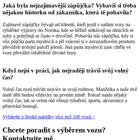
Jaká byla nejzajímavější zápůjčka? Vybavíš si třeba
nějakou historku od zákazníka, která tě pobavila?
Zajímavé zápůjčky bývají od klientů, kteří jezdí s našimi vozy na
rybářské výpravy do Norska, kde se běžně setkávají na silnicích se
soby a pohybují se často v divočině. Pobavila nás zápůjčka, kdy si
vůz půjčila parta myslivců a při vrácení si v zavazadlovém prostoru
převáželi trofejní paroží jelenů. Jiná parta myslivců zase chtěla ve
voze převážet odstřelené divoké husy.
Když nejsi v práci, jak nejraději trávíš svůj volný
čas?
Volný čas nyní trávím nejvíce se svojí rodinou. Manželka a naše dvě
malé děti budou vždycky na prvním místě. Pokud najdu nějaký
volný čas, tak se velmi rád věnuji rybaření, sportu, akvaristice a
pěstování bonsají.
Vybírejte z široké nabídky více než 100 vozů >
Chcete poradit s výběrem vozu?
Kontaktujte mě.