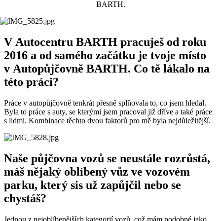
BARTH.
V Autocentru BARTH pracuješ od roku
2016 a od samého začátku je tvoje místo
v Autopůjčovně BARTH. Co tě lákalo na
této práci?
Práce v autopůjčovně tenkrát přesně splňovala to, co jsem hledal.
Byla to práce s auty, se kterými jsem pracoval již dříve a také práce
s lidmi. Kombinace těchto dvou faktorů pro mě byla nejdůležitější.
Naše půjčovna vozů se neustále rozrůstá,
máš nějaký oblíbený vůz ve vozovém
parku, který sis už zapůjčil nebo se
chystáš?
Jednou z nejoblíbenějších kategorií vozů, což mám podobné jako