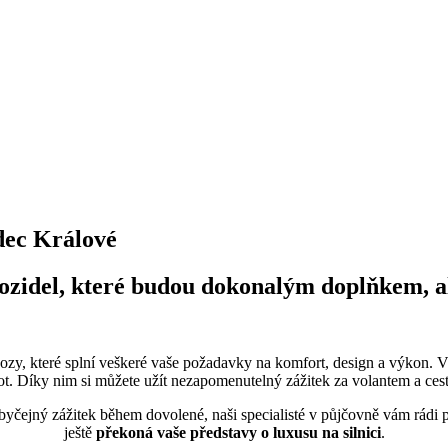
dec Králové
ozidel, které budou dokonalým doplňkem, ale
vozy, které splní veškeré vaše požadavky na komfort, design a výkon. 
. Díky nim si můžete užít nezapomenutelný zážitek za volantem a ces
neobyčejný zážitek během dovolené, naši specialisté v půjčovně vám rád
ještě
překoná vaše představy o luxusu na silnici
.