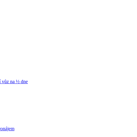
í vůz na ½ dne
ronájem