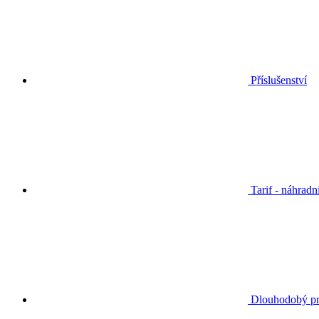
Příslušenství
Tarif - náhradn
Dlouhodobý p