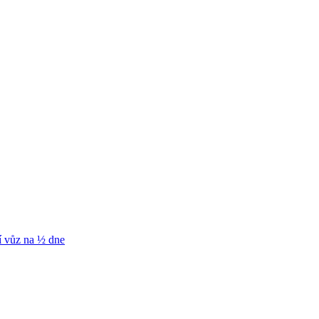
í vůz na ½ dne